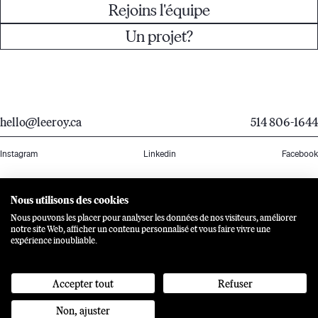
Rejoins l'équipe
Un projet?
hello@leeroy.ca
514 806-1644
Instagram
Linkedin
Facebook
Nous utilisons des cookies
19:20:26
MTL
Nous pouvons les placer pour analyser les données de nos visiteurs, améliorer
notre site Web, afficher un contenu personnalisé et vous faire vivre une
expérience inoubliable.
#501-5605, de Gaspé Montreal, Quebec H2T 2A4
Accepter tout
Refuser
Non, ajuster