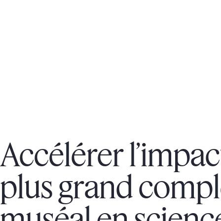
Accélérer l’impac
plus grand comp
muséal en scienc