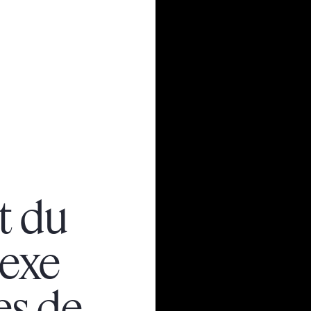
t du
lexe
es de