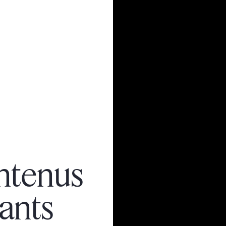
ntenus
lants