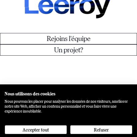
Rejoins l'équipe
Un projet?
hello@leeroy.ca
514 806-1644
Nous utilisons des cookies
Nous pouvons les placer pour analyser les données de nos visiteurs, améliorer
Instagram
Linkedin
Facebook
notre site Web, afficher un contenu personnalisé et vous faire vivre une
expérience inoubliable.
20:46:46
MTL
Accepter tout
Refuser